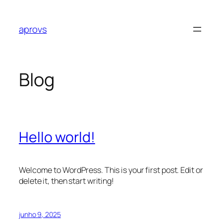
Pular
para
aprovs
o
conteúdo
Blog
Hello world!
Welcome to WordPress. This is your first post. Edit or
delete it, then start writing!
junho 9, 2025