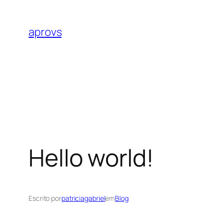
Pular
para
aprovs
o
conteúdo
Hello world!
Escrito por
patriciagabriel
em
Blog